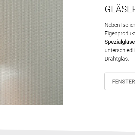
GLÄSE
Neben Isolie
Eigenprodukt
Spezialgläse
unterschiedl
Drahtglas.